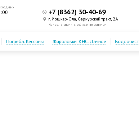
ыходных
+7 (8362) 30-40-69
8:00
г. Йошкар-Ола, Сернурский тракт, 2А
Консультации в офисе по записи
Погреба. Кессоны
Жироловки. КНС. Дачное
Водоочистк