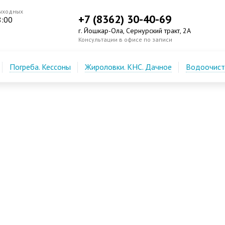
ыходных
+7 (8362) 30-40-69
8:00
г. Йошкар-Ола, Сернурский тракт, 2А
Консультации в офисе по записи
Погреба. Кессоны
Жироловки. КНС. Дачное
Водоочистк