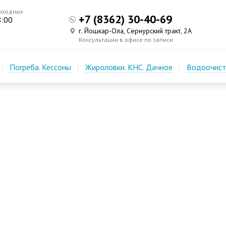
ыходных
+7 (8362) 30-40-69
8:00
г. Йошкар-Ола, Сернурский тракт, 2А
Консультации в офисе по записи
Погреба. Кессоны
Жироловки. КНС. Дачное
Водоочистк