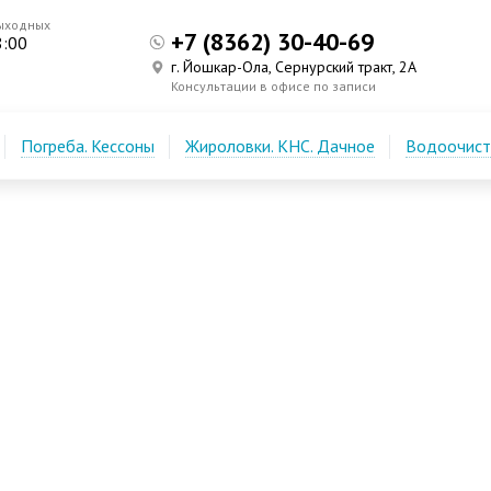
ыходных
+7 (8362) 30-40-69
8:00
г. Йошкар-Ола, Сернурский тракт, 2А
Консультации в офисе по записи
Погреба. Кессоны
Жироловки. КНС. Дачное
Водоочистк