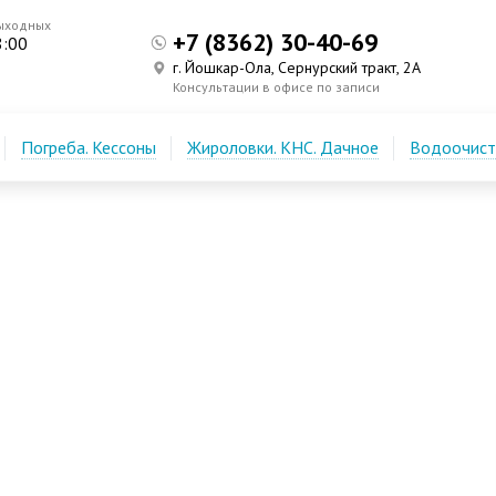
ыходных
+7 (8362) 30-40-69
8:00
г. Йошкар-Ола, Сернурский тракт, 2А
Консультации в офисе по записи
Погреба. Кессоны
Жироловки. КНС. Дачное
Водоочистк