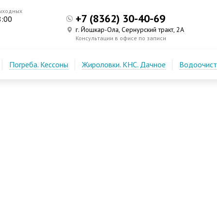
ыходных
+7 (8362) 30-40-69
8:00
г. Йошкар-Ола, Сернурский тракт, 2А
Консультации в офисе по записи
Погреба. Кессоны
Жироловки. КНС. Дачное
Водоочистк