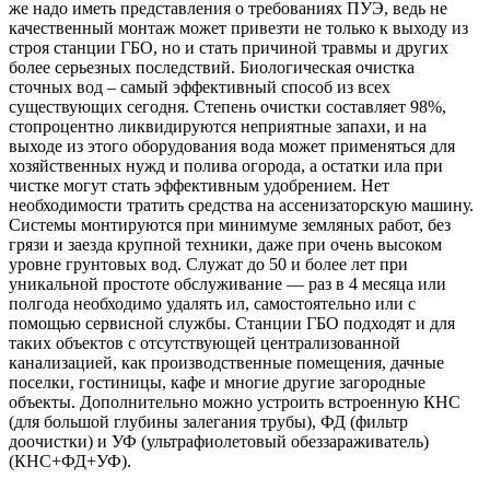
же надо иметь представления о требованиях ПУЭ, ведь не
качественный монтаж может привезти не только к выходу из
строя станции ГБО, но и стать причиной травмы и других
более серьезных последствий. Биологическая очистка
сточных вод – самый эффективный способ из всех
существующих сегодня. Степень очистки составляет 98%,
стопроцентно ликвидируются неприятные запахи, и на
выходе из этого оборудования вода может применяться для
хозяйственных нужд и полива огорода, а остатки ила при
чистке могут стать эффективным удобрением. Нет
необходимости тратить средства на ассенизаторскую машину.
Системы монтируются при минимуме земляных работ, без
грязи и заезда крупной техники, даже при очень высоком
уровне грунтовых вод. Служат до 50 и более лет при
уникальной простоте обслуживание — раз в 4 месяца или
полгода необходимо удалять ил, самостоятельно или с
помощью сервисной службы. Станции ГБО подходят и для
таких объектов с отсутствующей централизованной
канализацией, как производственные помещения, дачные
поселки, гостиницы, кафе и многие другие загородные
объекты. Дополнительно можно устроить встроенную КНС
(для большой глубины залегания трубы), ФД (фильтр
доочистки) и УФ (ультрафиолетовый обеззараживатель)
(КНС+ФД+УФ).