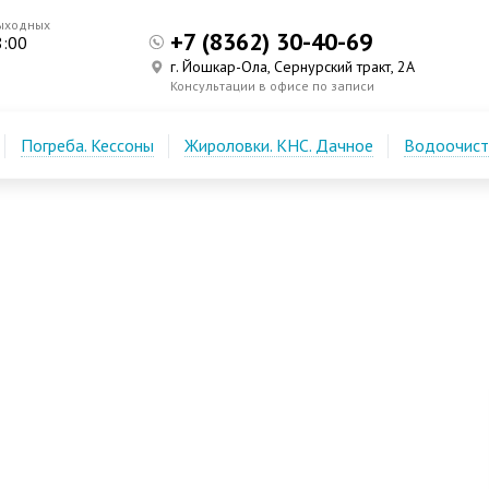
ыходных
+7 (8362) 30-40-69
8:00
г. Йошкар-Ола, Сернурский тракт, 2А
Консультации в офисе по записи
Погреба. Кессоны
Жироловки. КНС. Дачное
Водоочистк