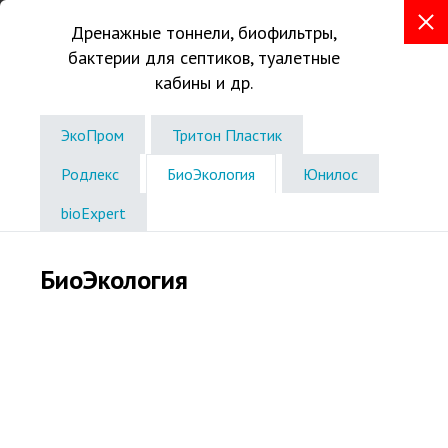
Дренажные тоннели, биофильтры,
бактерии для септиков, туалетные
+7 (8362) 30-40-69
кабины и др.
г. Йошкар-Ола, Сернурский тракт, 2А
Консультации в офисе по записи
ЭкоПром
Тритон Пластик
Звоните без выходных
с 8:00 до 18:00
Родлекс
БиоЭкология
Юнилос
bioExpert
БиоЭкология