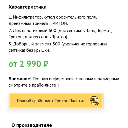
Характеристики
Подтверждаю ознакомление и даю согласие на обработку
персональных данных в соответствии с Положением о
персональных данных.
1. Инфильтратор, купол оросительного поля,
Политика конфиденциальности
дренажный тоннель ТРИТОН.
2. Люк пластиковый 600 (для септиков Танк, Термит,
Тритон, для кессонов Тритон).
Факты о Био-Эксперт
3. Доборный элемент 500 (увеличение горловины
септика) без крышки.
НАШ ПРИНЦИП
от 2 990 ₽
Честность и качество с пожизненной поддержкой
Внимание!
Полную информацию с ценами и размерами
15
смотрите в прайс-листе ↓
15 лет специализация по канализации, 23 года опыта в
Полный прайс-лист Тритон Пластик
строительстве
О производителе