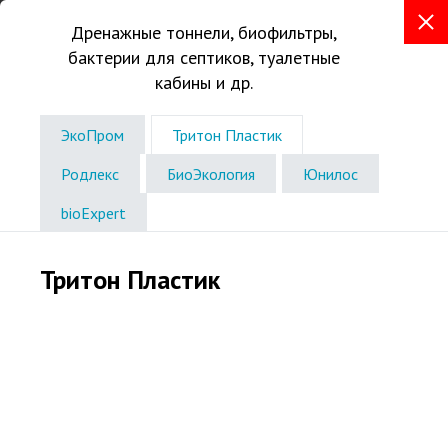
Дренажные тоннели, биофильтры,
бактерии для септиков, туалетные
+7 (8362) 30-40-69
кабины и др.
г. Йошкар-Ола, Сернурский тракт, 2А
Консультации в офисе по записи
ЭкоПром
Тритон Пластик
Звоните без выходных
с 8:00 до 18:00
Родлекс
БиоЭкология
Юнилос
bioExpert
Тритон Пластик