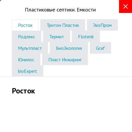
Пластиковые септики. Емкости
+7 (8362) 30-40-69
Росток
Тритон Пластик
ЭкоПром
г. Йошкар-Ола, Сернурский тракт, 2А
Консультации в офисе по записи
Родлекс
Термит
Flotenk
Звоните без выходных
Мультпласт
БиоЭкология
Graf
с 8:00 до 18:00
Юнилос
Пласт Инжиринг
bioExpert
Росток