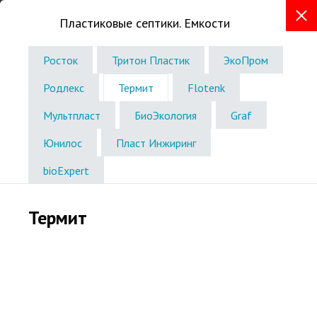
Пластиковые септики. Емкости
+7 (8362) 30-40-69
Росток
Тритон Пластик
ЭкоПром
г. Йошкар-Ола, Сернурский тракт, 2А
Консультации в офисе по записи
Родлекс
Термит
Flotenk
Звоните без выходных
Мультпласт
БиоЭкология
Graf
с 8:00 до 18:00
Юнилос
Пласт Инжиринг
bioExpert
Термит