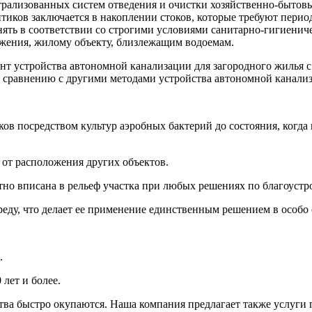
нтрализованных систем отведения и очистки хозяйственно-бытов
тиков заключается в накоплении стоков, которые требуют перио
ять в соответствии со строгими условиями санитарно-гигиенич
жения, жилому объекту, близлежащим водоемам.
т устройства автономной канализации для загородного жилья 
о сравнению с другими методами устройства автономной канализ
ков посредством культур аэробных бактерий до состояния, ког
 от расположения других объектов.
тно вписана в рельеф участка при любых решениях по благоустр
реду, что делает ее применение единственным решением в особо
.
 лет и более.
тва быстро окупаются. Наша компания предлагает также услуги