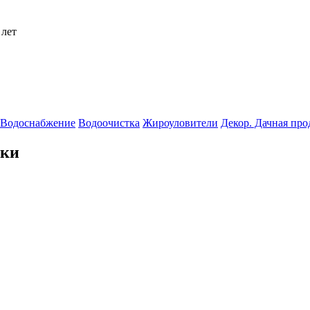
 лет
Водоснабжение
Водоочистка
Жироуловители
Декор. Дачная пр
тки